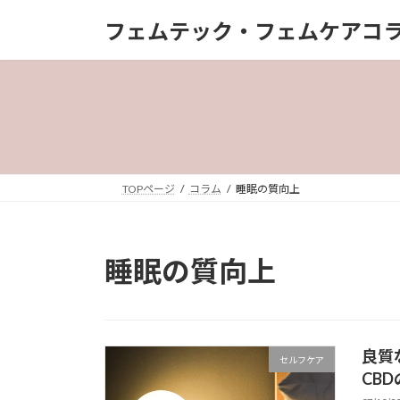
コ
ナ
フェムテック・フェムケアコラム | 
ン
ビ
テ
ゲ
ン
ー
ツ
シ
へ
ョ
ス
ン
キ
に
ッ
移
TOPページ
コラム
睡眠の質向上
プ
動
睡眠の質向上
良質
セルフケア
CB