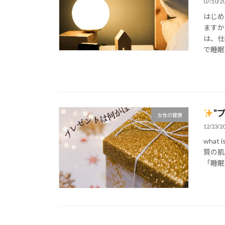
07/10/2
はじめ
ますか
は、仕
で睡眠
"
女性の健康
12/23/2
what i
質の肌
「睡眠