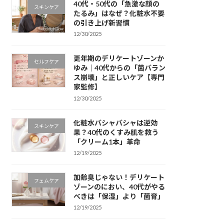
40代・50代の「急激な顔の
スキンケア
たるみ」はなぜ？化粧水不要
の引き上げ新習慣
12/30/2025
更年期のデリケートゾーンか
セルフケア
ゆみ｜40代からの「菌バラン
ス崩壊」と正しいケア【専門
家監修】
12/30/2025
化粧水バシャバシャは逆効
スキンケア
果？40代のくすみ肌を救う
「クリーム1本」革命
12/19/2025
加齢臭じゃない！デリケート
フェムケア
ゾーンのにおい、40代がやる
べきは「保湿」より「菌育」
12/19/2025