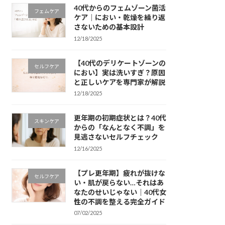
40代からのフェムゾーン菌活
フェムケア
ケア｜におい・乾燥を繰り返
さないための基本設計
12/18/2025
【40代のデリケートゾーンの
セルフケア
におい】実は洗いすぎ？原因
と正しいケアを専門家が解説
12/18/2025
更年期の初期症状とは？40代
スキンケア
からの「なんとなく不調」を
見逃さないセルフチェック
12/16/2025
【プレ更年期】疲れが抜けな
セルフケア
い・肌が戻らない…それはあ
なたのせいじゃない｜40代女
性の不調を整える完全ガイド
07/02/2025