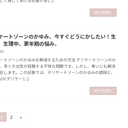
しく潤してあげる必要があ […]
続きを読む
ケートゾーンのかゆみ。今すぐどうにかしたい！生
、生理中、更年期の悩み。
023
ートゾーンのかゆみを解消するための方法 デリケートゾーンのか
、多くの女性が経験する不快な問題です。しかし、幸いにも解決
在します。この記事では、デリケートゾーンのかゆみの原因と、
ADY.デリケー […]
続きを読む
1
2
»
固
固
定
定