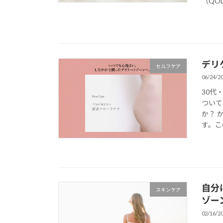
（QO
デリ
セルフケア
06/24/2
30代
ついて
か？ 
す。こ
自分
スキンケア
ゾー
02/16/2