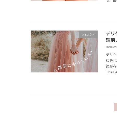
で、優
デリ
フェムケア
理前
09/08/2
デリケ
ゆみは
策が存
The L
投