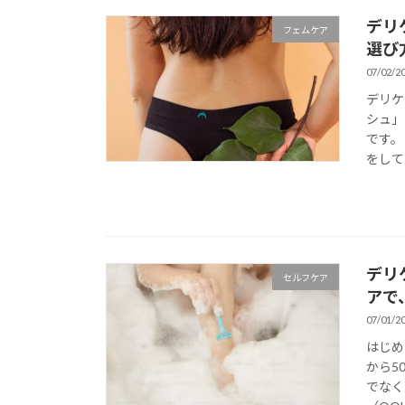
デリ
フェムケア
選び
07/02/2
デリケ
シュ」
です。
をして
デリ
セルフケア
アで
07/01/2
はじめ
から5
でなく