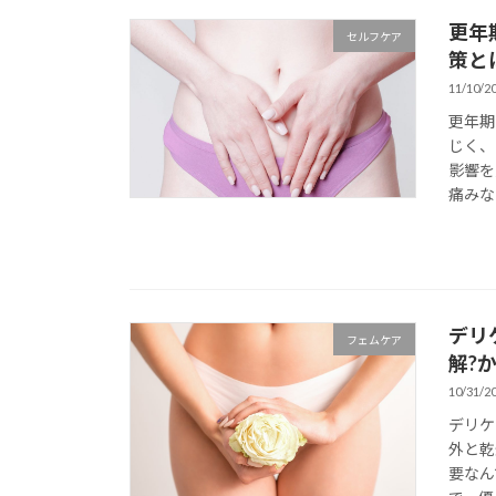
更年
セルフケア
策と
11/10/2
更年期
じく、
影響を
痛みな
デリ
フェムケア
解?
10/31/2
デリケ
外と乾
要なん