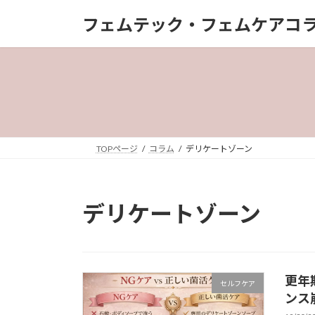
コ
ナ
フェムテック・フェムケアコラム | 
ン
ビ
テ
ゲ
ン
ー
ツ
シ
へ
ョ
ス
ン
キ
に
ッ
移
TOPページ
コラム
デリケートゾーン
プ
動
デリケートゾーン
更年
セルフケア
ンス