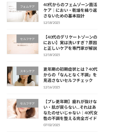
40代からのフェムゾーン菌活
フェムケア
ケア｜におい・乾燥を繰り返
さないための基本設計
12/18/2025
【40代のデリケートゾーンの
セルフケア
におい】実は洗いすぎ？原因
と正しいケアを専門家が解説
12/18/2025
更年期の初期症状とは？40代
スキンケア
からの「なんとなく不調」を
見逃さないセルフチェック
12/16/2025
【プレ更年期】疲れが抜けな
セルフケア
い・肌が戻らない…それはあ
なたのせいじゃない｜40代女
性の不調を整える完全ガイド
07/02/2025