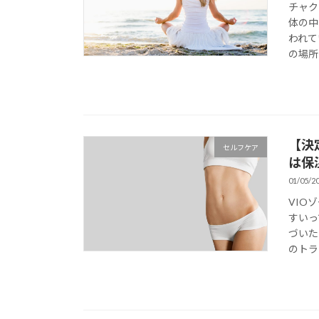
チャク
体の中
われて
の場所
【決
セルフケア
は保
01/05/2
VIO
すいっ
づいた
のトラ