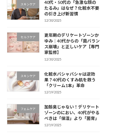
40代・50代の「急激な顔の
スキンケア
たるみ」はなぜ？化粧水不要
の引き上げ新習慣
12/30/2025
更年期のデリケートゾーンか
セルフケア
ゆみ｜40代からの「菌バラン
ス崩壊」と正しいケア【専門
家監修】
12/30/2025
化粧水バシャバシャは逆効
スキンケア
果？40代のくすみ肌を救う
「クリーム1本」革命
12/19/2025
加齢臭じゃない！デリケート
フェムケア
ゾーンのにおい、40代がやる
べきは「保湿」より「菌育」
12/19/2025