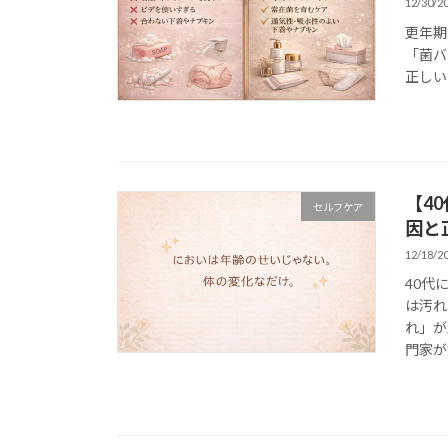
12/30/2
更年期
「菌バ
正しい
【4
セルフケア
因と
12/18/2
40代
は汚れ
れ」が
門家が