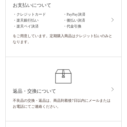
お支払いについて
Products
・クレジットカード
・PayPay決済
・楽天銀行払い
・後払い決済
・楽天ペイ決済
・代金引換
商品一覧
をご用意しています。定期購入商品はクレジット払いのみと
なります。
商品カテゴリ
スキンケア
女性のお悩みケア
メ賞受賞
定期購入
期間限定
金額別
～3,000円
3,001円～5,000円
5
返品・交換について
10,000円～
不良品の交換・返品は、商品到着後7日以内にメールまたは
お電話にてご連絡ください。
Guide